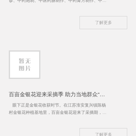
诊、中药炮制、中医药膳制作、中药膏方制作、中医
养生保健手法体验等活动，让民众感受中医药文化。
了解更多
百亩金银花迎来采摘季 助力当地群众“钱袋子”鼓起来
眼下正是金银花收获时节。在江苏淮安复兴镇陈杨
村金银花种植基地里，百亩金银花迎来了采摘期，一
朵朵金银花不仅扮靓了乡村，还让当地群众的“钱袋
子”一天天鼓了起来。
了解更多