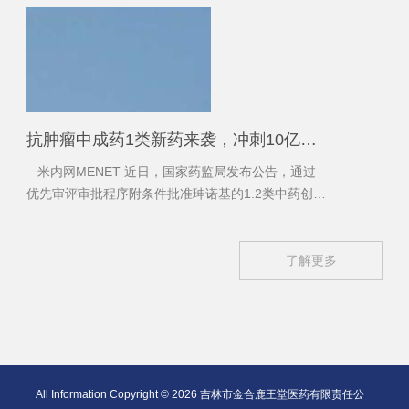
抗肿瘤中成药1类新药来袭，冲刺10亿大品种！TOP10排位生变，两大产品大涨超40%
米内网MENET 近日，国家药监局发布公告，通过
优先审评审批程序附条件批准珅诺基的1.2类中药创新
药淫羊藿素（阿可拉定）软胶囊上市，为肝细胞癌患
者提供了新的治疗选择。
了解更多
All Information Copyright ©
2026 吉林市金合鹿王堂医药有限责任公